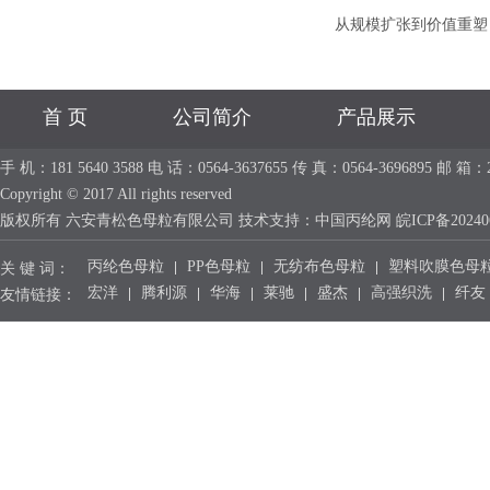
从规模扩张到价值重塑
首 页
公司简介
产品展示
手 机：181 5640 3588 电 话：0564-3637655 传 真：0564-36968
Copyright © 2017 All rights reserved
版权所有 六安青松色母粒有限公司 技术支持：
中国丙纶网
皖ICP备20240
丙纶色母粒
PP色母粒
无纺布色母粒
塑料吹膜色母
关 键 词：
宏洋
腾利源
华海
莱驰
盛杰
高强织洗
纤友
友情链接：