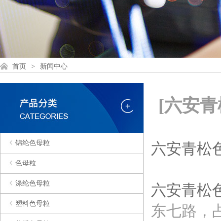
首页
>
新闻中心
[六安
锦纶色母粒
六安青松
色母粒
涤纶色母粒
六安青松
塑料色母粒
东七路，