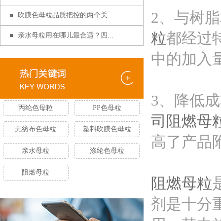
2、与树
吹膜色母粒品质把控的两个关...
粒
都经过
亲水母粒用在哪儿最合适？四...
中的加入
3、降低
丙纶色母粒
PP色母粒
司
阻燃母
无纺布色母粒
塑料吹膜色母粒
高了产品
亲水母粒
涤纶色母粒
阻燃母粒
阻燃母粒
剂是十分