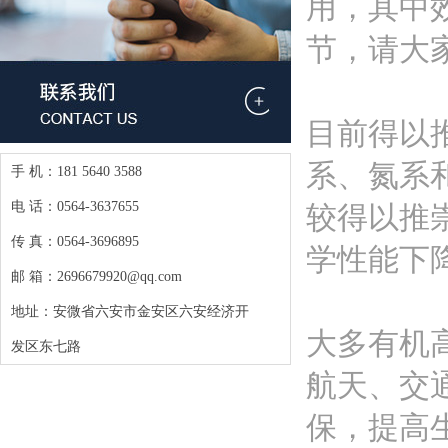
用，其中
节，请大
目前得以
系、氮系
手 机：181 5640 3588
电 话：0564-3637655
较得以推
传 真：0564-3696895
学性能下
邮 箱：2696679920@qq.com
地址：安微省六安市金安区六安经济开
大多有机
发区东七路
航天、交
保，提高