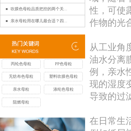
性，可使
吹膜色母粒品质把控的两个关...
作物的光
亲水母粒用在哪儿最合适？四...
从工业角
油水分离
丙纶色母粒
PP色母粒
例，亲水
无纺布色母粒
塑料吹膜色母粒
现的湿度
亲水母粒
涤纶色母粒
导致的过
阻燃母粒
在日常生