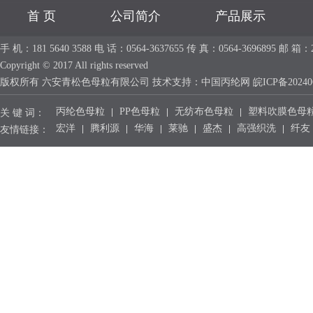
首 页
公司简介
产品展示
手 机：181 5640 3588 电 话：0564-3637655 传 真：0564-36968
Copyright © 2017 All rights reserved
版权所有 六安青松色母粒有限公司 技术支持：
中国丙纶网
皖ICP备20240
丙纶色母粒
PP色母粒
无纺布色母粒
塑料吹膜色母
关 键 词：
宏洋
腾利源
华海
莱驰
盛杰
高强织洗
纤友
友情链接：