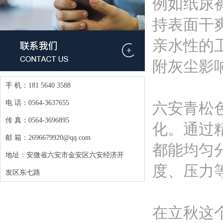
例如纸尿
持表面干
亲水性的
附灰尘影
手 机：181 5640 3588
电 话：0564-3637655
六安青松
传 真：0564-3696895
化。通过
邮 箱：2696679920@qq.com
都能均匀
地址：安微省六安市金安区六安经济开
度、压力
发区东七路
在立秋这