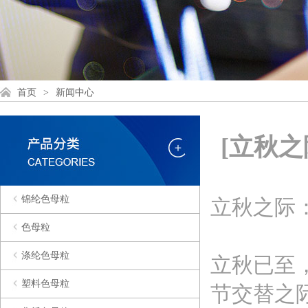
首页
>
新闻中心
[立秋
锦纶色母粒
立秋之际
色母粒
涤纶色母粒
立秋已至
塑料色母粒
节交替之