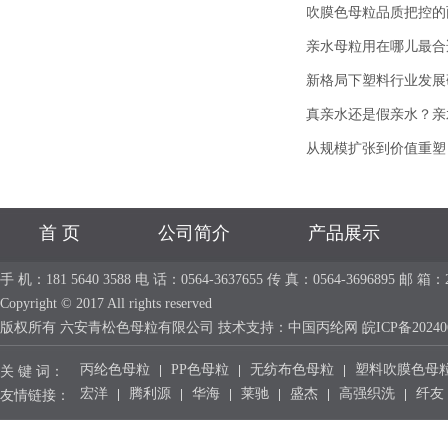
吹膜色母粒品质把控的
亲水母粒用在哪儿最合
新格局下塑料行业发展
真亲水还是假亲水？亲
从规模扩张到价值重塑
首 页
公司简介
产品展示
手 机：181 5640 3588 电 话：0564-3637655 传 真：0564-36968
Copyright © 2017 All rights reserved
版权所有 六安青松色母粒有限公司 技术支持：
中国丙纶网
皖ICP备20240
丙纶色母粒
PP色母粒
无纺布色母粒
塑料吹膜色母
关 键 词：
宏洋
腾利源
华海
莱驰
盛杰
高强织洗
纤友
友情链接：