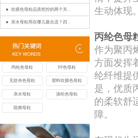
生动体现
吹膜色母粒品质把控的两个关...
亲水母粒用在哪儿最合适？四...
丙纶色母
作为聚丙
方面发挥
丙纶色母粒
PP色母粒
纶纤维提
无纺布色母粒
塑料吹膜色母粒
是，优质
亲水母粒
涤纶色母粒
的柔软舒
阻燃母粒
障。