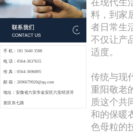
在现代生
料，到家
者日常生
不仅让产
适度。
手 机：181 5640 3588
电 话：0564-3637655
传 真：0564-3696895
传统与现
邮 箱：2696679920@qq.com
重阳敬老
地址：安微省六安市金安区六安经济开
质这个共
发区东七路
和的保暖
色母粒的