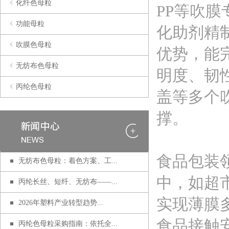
化纤色母粒
PP等吹
功能母粒
化助剂精
吹膜色母粒
优势，能
无纺布色母粒
明度、韧
丙纶色母粒
盖等多个
撑。
食品包装
无纺布色母粒：着色方案、工...
中，如超
丙纶长丝、短纤、无纺布——...
实现薄膜
2026年塑料产业转型趋势...
食品接触
丙纶色母粒采购指南：依托全...