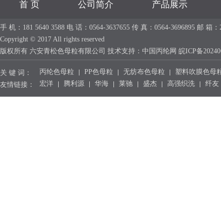
首 页
公司简介
产品展示
手 机：181 5640 3588 电 话：0564-3637655 传 真：0564-36968
Copyright © 2017 All rights reserved
版权所有 六安青松色母粒有限公司 技术支持：
中国丙纶网
皖ICP备20240
丙纶色母粒
PP色母粒
无纺布色母粒
塑料吹膜色母
关 键 词：
宏洋
腾利源
华海
莱驰
盛杰
高强织洗
纤友
友情链接：