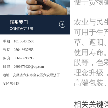
便于货物
农业与民
可用于生
草、遮阳
手 机：181 5640 3588
电 话：0564-3637655
使用寿命
传 真：0564-3696895
膜等，色
邮 箱：2696679920@qq.com
理念升级
地址：安微省六安市金安区六安经济开
高端包装
发区东七路
相关关键