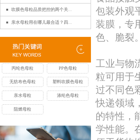
包装外观
吹膜色母粒品质把控的两个关...
装膜，专
亲水母粒用在哪儿最合适？四...
色、脆裂
工业与物
丙纶色母粒
PP色母粒
粒可用于
无纺布色母粒
塑料吹膜色母粒
过不同色
亲水母粒
涤纶色母粒
快递领域
阻燃母粒
的特性，
学性能。