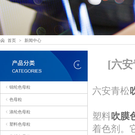
首页
>
新闻中心
[六
锦纶色母粒
六安青松
色母粒
涤纶色母粒
塑料
吹膜
塑料色母粒
着色剂。