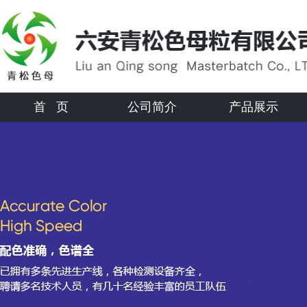
首 页
公司简介
产品展示