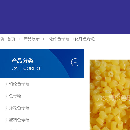
首页
>
产品展示
>
化纤色母粒
>化纤色母粒
锦纶色母粒
色母粒
涤纶色母粒
塑料色母粒