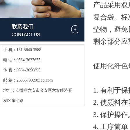
产品采用双
复合袋。标
垫物，避免
剩余部分应
手 机：181 5640 3588
电 话：0564-3637655
使用
化纤色
传 真：0564-3696895
邮 箱：2696679920@qq.com
1. 有利
地址：安微省六安市金安区六安经济开
发区东七路
2. 使颜
3. 保护操
4. 工序简