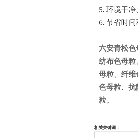
5. 环境干
6. 节省时
六安青松色
纺布色母粒
母粒
、
纤维
色母粒
、
抗
粒
。
相关关键词：